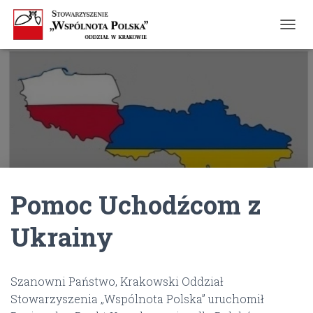
T
O
G
G
L
E
N
A
V
I
G
A
Pomoc Uchodźcom z
T
I
O
Ukrainy
N
Szanowni Państwo, Krakowski Oddział
Stowarzyszenia „Wspólnota Polska” uruchomił