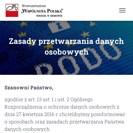
T
O
G
G
L
Zasady przetwarzania danych
E
N
osobowych
A
V
I
G
A
T
Szanowni Państwo,
I
O
zgodnie z art. 13 ust. 1 i ust. 2 Ogólnego
N
Rozporządzenia o ochronie danych osobowych z
dnia 27 kwietnia 2016 r. chcielibyśmy poinformować
o sposobach oraz zasadach przetwarzania Państwa
danych osobowych.