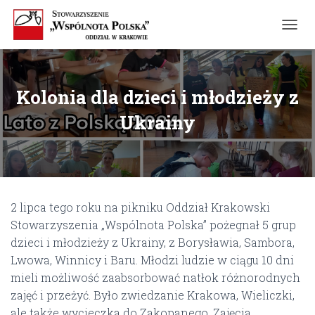
T
O
G
G
L
Kolonia dla dzieci i młodzieży z
E
N
Ukrainy
A
V
I
G
A
T
2 lipca tego roku na pikniku Oddział Krakowski
I
O
Stowarzyszenia „Wspólnota Polska” pożegnał 5 grup
N
dzieci i młodzieży z Ukrainy, z Borysławia, Sambora,
Lwowa, Winnicy i Baru. Młodzi ludzie w ciągu 10 dni
mieli możliwość zaabsorbować natłok różnorodnych
zajęć i przeżyć. Było zwiedzanie Krakowa, Wieliczki,
ale także wycieczka do Zakopanego. Zajęcia